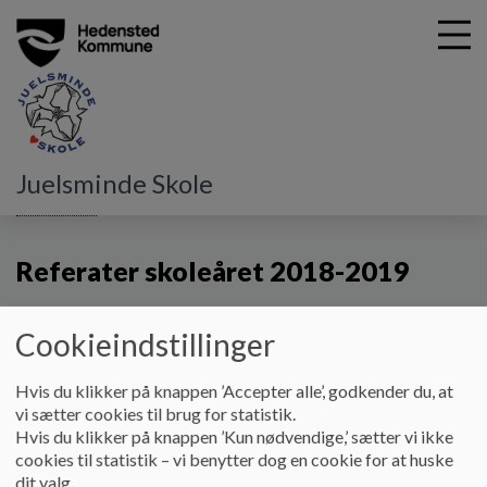
G
Juelsminde Skole
å
Bestyrelsen
Referater skoleåret 2018-2019
t
i
Referater skoleåret 2018-2019
l
h
o
v
Referater fra skolebestyrelsesmøder
Cookieindstillinger
e
d
Hvis du klikker på knappen ’Accepter alle’, godkender du, at
i
vi sætter cookies til brug for statistik.
Dokumenter
n
Hvis du klikker på knappen ’Kun nødvendige,’ sætter vi ikke
d
cookies til statistik – vi benytter dog en cookie for at huske
3. oktober 2018
h
dit valg.