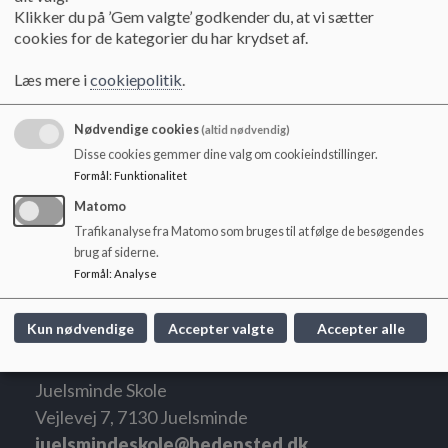
o
Klikker du på ’Gem valgte’ godkender du, at vi sætter
l
cookies for de kategorier du har krydset af.
17. december 2018
d
e
Læs mere i
cookiepolitik
.
t
29. januar 2019
Nødvendige cookies
(altid nødvendig)
Disse cookies gemmer dine valg om cookieindstillinger.
Formål
:
Funktionalitet
25. marts 2019
Matomo
Trafikanalyse fra Matomo som bruges til at følge de besøgendes
brug af siderne.
23. april 2019
Formål
:
Analyse
Kun nødvendige
Accepter valgte
Accepter alle
Juelsminde Skole
Vejlevej 7, 7130 Juelsminde
juelsmindeskole@hedensted.dk