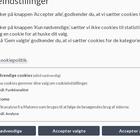
indstillinger
Referater skoleåret 
ker på knappen ’Accepter alle’, godkender du, at vi sætter cookies t
ker på knappen ’Kun nødvendige,’ sætter vi ikke cookies til statisti
 en cookie for at huske dit valg.
Referater fra skolebestyrelsesmøder
å ’Gem valgte’ godkender du, at vi sætter cookies for de kategorie
Dokumenter
Referat fra 22. september 2025
cookiepolitik
.
vendige cookies
(altid nødvendig)
Referat fra 21. oktober 2025
se cookies gemmer dine valg om cookieindstillinger.
mål
:
Funktionalitet
tomo
Referat fra 29. januar 2026
fikanalyse fra Matomo som bruges til at følge de besøgendes brug af siderne.
mål
:
Analyse
nødvendige
Accepter valgte
Accepter 