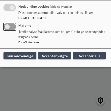
Juelsminde Skole
o
l
Nødvendige cookies
(altid nødvendig)
Vejlevej 7, 7130 Juelsminde
d
Disse cookies gemmer dine valg om cookieindstillinger.
juelsmindeskole@hedensted.dk
e
Formål
:
Funktionalitet
(+45) 79833131/79833150 (SFO)
t
Matomo
EAN NR.
5798006281206
Trafikanalyse fra Matomo som bruges til at følge de besøgendes
Sitemap
brug af siderne.
Formål
:
Analyse
Cookie politik
Kun nødvendige
Accepter valgte
Accepter alle