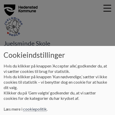
G
Juelsminde Skole
å
Læring
Uddannelsens mål
t
Cookieindstillinger
i
Uddannelsens mål
l
Hvis du klikker på knappen ’Accepter alle’, godkender du, at
h
vi sætter cookies til brug for statistik.
o
Hvis du klikker på knappen ’Kun nødvendige,’ sætter vi ikke
v
Folkeskolens formål (uvm.dk)
cookies til statistik – vi benytter dog en cookie for at huske
e
dit valg.
d
Klikker du på ’Gem valgte’ godkender du, at vi sætter
i
cookies for de kategorier du har krydset af.
n
d
Læs mere i
cookiepolitik
.
h