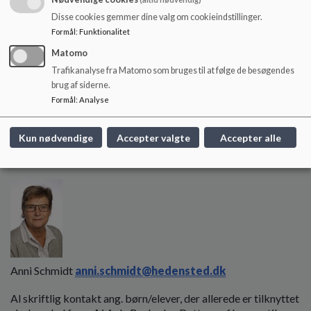
Disse cookies gemmer dine valg om cookieindstillinger.
Kathrine Sørensen kathrine.sorensen@hedensted.dk
Formål
:
Funktionalitet
Sekretærer
Matomo
Trafikanalyse fra Matomo som bruges til at følge de besøgendes
brug af siderne.
Formål
:
Analyse
Kun nødvendige
Accepter valgte
Accepter alle
Lone Jacobsen
lone.jacobsen@hedensted.dk
Anni Schmidt
anni.schmidt@hedensted.dk
Al skriftlig kontakt ang. børn/elever, der allerede er tilknyttet