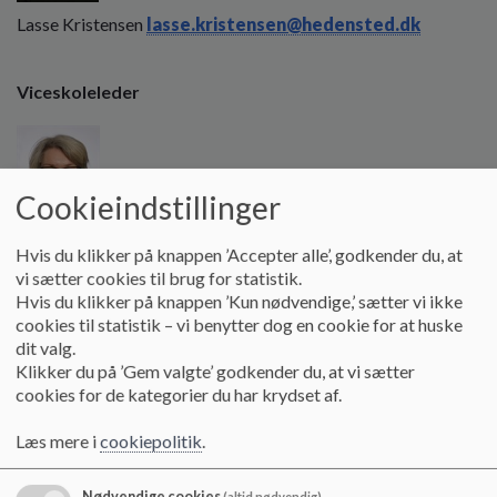
o
Lasse Kristensen
lasse.kristensen@hedensted.dk
l
d
e
Viceskoleleder
t
Cookieindstillinger
Hvis du klikker på knappen ’Accepter alle’, godkender du, at
Anette Johansen
anette.johansen@hedensted.dk
vi sætter cookies til brug for statistik.
Hvis du klikker på knappen ’Kun nødvendige,’ sætter vi ikke
cookies til statistik – vi benytter dog en cookie for at huske
dit valg.
SFO-Leder
Klikker du på ’Gem valgte’ godkender du, at vi sætter
cookies for de kategorier du har krydset af.
Læs mere i
cookiepolitik
.
Nødvendige cookies
(altid nødvendig)