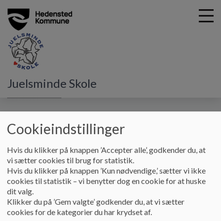
G
Juelsminde Skole
å
Juelsminde skole
Elevtal
t
i
Elevtal
l
Cookieindstillinger
h
o
Hvis du klikker på knappen ’Accepter alle’, godkender du, at
v
Skolens elevtal pr. 5/9
vi sætter cookies til brug for statistik.
e
Hvis du klikker på knappen ’Kun nødvendige,’ sætter vi ikke
d
Indskoling
119
cookies til statistik – vi benytter dog en cookie for at huske
i
dit valg.
n
Mellemtrin
90
Klikker du på ’Gem valgte’ godkender du, at vi sætter
d
Udskoling
167
cookies for de kategorier du har krydset af.
h
Basis hold
10