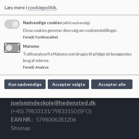
o
Læs mere i
cookiepolitik
.
l
I alt
386
d
e
Nødvendige cookies
(altid nødvendig)
t
Disse cookies gemmer dine valg om cookieindstillinger.
Formål
:
Funktionalitet
Matomo
Trafikanalyse fra Matomo som bruges til at følge de besøgendes
brug af siderne.
Formål
:
Analyse
Kun nødvendige
Accepter valgte
Accepter alle
Juelsminde Skole
Vejlevej 7, 7130 Juelsminde
juelsmindeskole@hedensted.dk
(+45) 79833131/79833150 (SFO)
EAN NR.
5798006281206
Sitemap