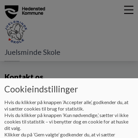
G
Juelsminde Skole
å
Kontakt
Kontakt os
t
i
Kontakt os
l
h
Cookieindstillinger
o
v
Skolens hovednummer
: (+45) 79833131
e
Hvis du klikker på knappen ’Accepter alle’, godkender du, at
Mail:
juelsmindeskole@hedensted.dk
d
vi sætter cookies til brug for statistik.
i
Hvis du klikker på knappen ’Kun nødvendige,’ sætter vi ikke
Al skriftlig kontakt ang. børn/elever, der allerede er tilknyttet
n
cookies til statistik – vi benytter dog en cookie for at huske
skolen, skal foregå i Aula Beskeder. Dette er af hensyn til
d
dit valg.
overholdelse af datasikkerheden.
h
Klikker du på ’Gem valgte’ godkender du, at vi sætter