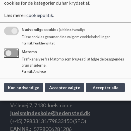
o
cookies for de kategorier du har krydset af.
l
d
Læs mere i
cookiepolitik
.
Kontoret er åbent:
e
t
Nødvendige cookies
Mandag - torsdag kl. 7.45-15.45
(altid nødvendig)
Fredag kl. 7.45-14.45
Disse cookies gemmer dine valg om cookieindstillinger.
Formål
:
Funktionalitet
Kontoret er lukket i uge 7, uge 28-29-30-31, uge 42 og på
Matomo
øvrige helligdage.
Trafikanalyse fra Matomo som bruges til at følge de besøgendes
brug af siderne.
Formål
:
Analyse
Kun nødvendige
Accepter valgte
Accepter alle
Juelsminde Skole
Vejlevej 7, 7130 Juelsminde
juelsmindeskole@hedensted.dk
(+45) 79833131/79833150 (SFO)
EAN NR.
5798006281206