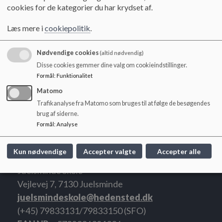
o
Hanne Daugaard
Pædagog
cookies for de kategorier du har krydset af.
l
Jesper K. Christensen
Souschef
d
Læs mere i
cookiepolitik
.
Lone T. Langvad
Pædagog
e
t
Lis Pedersen
Pædagogmedhjælper
Nødvendige cookies
(altid nødvendig)
Malte Paaske
Pædagogmedhjælper
Disse cookies gemmer dine valg om cookieindstillinger.
Formål
:
Funktionalitet
Cecilie Sørensen
Pædagogmedhjælper
Matomo
Trafikanalyse fra Matomo som bruges til at følge de besøgendes
brug af siderne.
Formål
:
Analyse
Kun nødvendige
Accepter valgte
Accepter alle
Juelsminde Skole
Vejlevej 7, 7130 Juelsminde
juelsmindeskole@hedensted.dk
(+45) 79833131/79833150 (SFO)