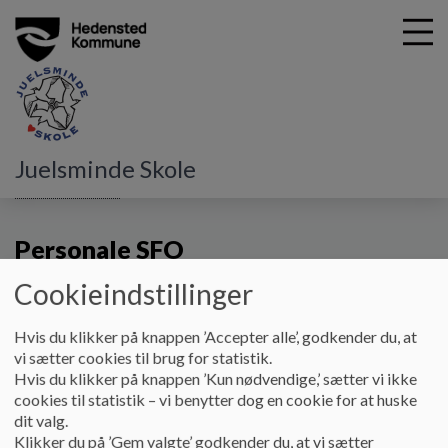
G
Juelsminde Skole
å
Juelsminde SFO
Personale SFO
t
i
Personale SFO
l
h
Cookieindstillinger
o
v
Personale
e
Hvis du klikker på knappen ’Accepter alle’, godkender du, at
Kathrine Sørensen
SFO-leder
d
vi sætter cookies til brug for statistik.
i
Hvis du klikker på knappen ’Kun nødvendige,’ sætter vi ikke
n
cookies til statistik – vi benytter dog en cookie for at huske
Meliha Aydin
Pædagog
d
dit valg.
René E. Jessen
Pædagog
h
Klikker du på ’Gem valgte’ godkender du, at vi sætter